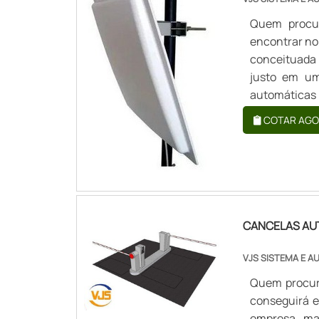
Quem procur
encontrar no
conceituada
justo em um
automáticas 
cliente pod
COTAR AGO
dos clientes
CANCELAS AU
VJS SISTEMA E 
Quem procur
conseguirá 
empresa mai