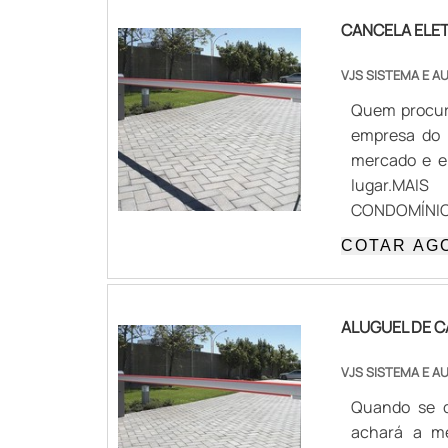
CANCELA ELE
VJS SISTEMA E 
Quem procura
empresa do 
mercado e e
lugar.MA
CONDOMÍNIOQ
uma empresa 
COTAR AG
Atuando com 
melhor no me
cancela elet
ALUGUEL DE 
deve oferece
pontos impo
VJS SISTEMA E 
visam apenas
Quando se d
lembrar qu
achará a m
especializada