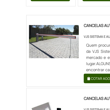
CANCELAS AU
VJS SISTEMA E 
Quem procur
da VJS Sist
mercado e e
lugar.ALG
encontrar ca
Sistema e Au
COTAR AGO
comercial, dis
CANCELAS AU
VJS SISTEMA E 