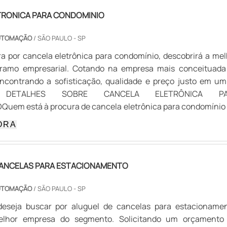
TRONICA PARA CONDOMINIO
AUTOMAÇÃO
/ SÃO PAULO - SP
 por cancela eletrônica para condomínio, descobrirá a mel
ramo empresarial. Cotando na empresa mais conceituada
ncontrando a sofisticação, qualidade e preço justo em um
IS DETALHES SOBRE CANCELA ELETRÔNICA PA
uem está à procura de cancela eletrônica para condomínio
altamente qualificada, chega até a VJS Sistema e Automaç
ORA
deslizante social e catraca eletrônica, oferecendo o que há
rcado para cada cliente.Ainda com uma visão analítica so
rônica para condomínio, mais do que visar apenas lucrativid
CANCELAS PARA ESTACIONAMENTO
r produtos e serviços que tenham ótima qualidade e proteç
rtantes que ficam de fora no planejamento de empresas 
AUTOMAÇÃO
/ SÃO PAULO - SP
 o lucro, deixando a desejar nos outros fatores.É importa
eseja buscar por aluguel de cancelas para estacionamen
e o produto deve sempre ser adquirido com empre
elhor empresa do segmento. Solicitando um orçamento
s no segmento. Esse tipo de cuidado ajuda a garantir a quali