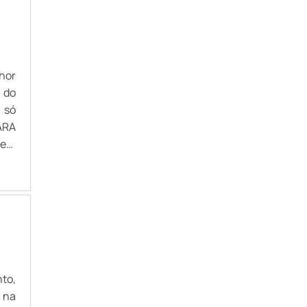
hor
 do
 só
RA
 em
ão.
 de
bre
ade,
ão,
que
nte
to,
sas
 na
dade