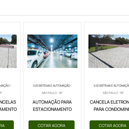
OMAÇÃO
/
VJS SISTEMA E AUTOMAÇÃO
/
VJS SISTEMA E AUTOMAÇ
SP
SÃO PAULO - SP
SÃO PAULO - SP
ANCELAS
AUTOMAÇÃO PARA
CANCELA ELETRON
NAMENTO
ESTACIONAMENTO
PARA CONDOMIN
RA
COTAR AGORA
COTAR AGORA