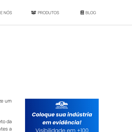
E NÓS
PRODUTOS
BLOG
ize um
eto da
ntes a