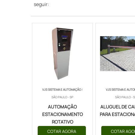
seguir:
VJS SISTEMA E AUTOMAÇÃO
/
VJS SISTEMA E AUT
SÃO PAULO - SP
SÃO PAULO - 
AUTOMAÇÃO
ALUGUEL DE C
ESTACIONAMENTO
PARA ESTACIO
ROTATIVO
COTAR AGORA
COTAR AGO