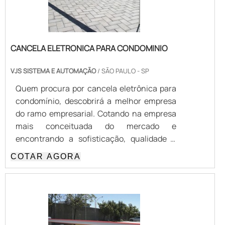
CANCELA ELETRONICA PARA CONDOMINIO
VJS SISTEMA E AUTOMAÇÃO
/ SÃO PAULO - SP
Quem procura por cancela eletrônica para
condomínio, descobrirá a melhor empresa
do ramo empresarial. Cotando na empresa
mais conceituada do mercado e
encontrando a sofisticação, qualidade e
preço justo em um só lugar.MAIS DETALHES
COTAR AGORA
SOBRE CANCELA ELETRÔNICA PARA
CONDOMÍNIOQuem está à procura de
cancela eletrônica para condomínio em
uma empresa altamente qualificada, chega
até a VJS Sistema e Automação. Atuando