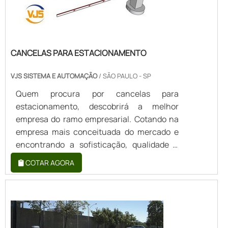
CANCELAS PARA ESTACIONAMENTO
VJS SISTEMA E AUTOMAÇÃO
/ SÃO PAULO - SP
Quem procura por cancelas para
estacionamento, descobrirá a melhor
empresa do ramo empresarial. Cotando na
empresa mais conceituada do mercado e
encontrando a sofisticação, qualidade e
preço justo em um só lugar.Quando a busca
COTAR AGORA
é por cancelas para estacionamento, na
VJS Sistema e Automação encontramos
excelente custo-benefício com solução
ideal e precisa de cancela automática e
porta automática.UM POUCO MAIS SOBRE