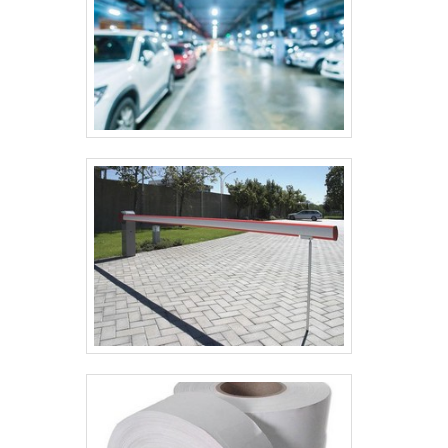
eletrônico. Com foco na experiência dos
clientes, oferece itens variados como porta
pivotante social e catraca eletrônica com
ótima qualidade e excelente custo-
benefício.Para uma maior satisfação dos
clientes, a empresa busca investir nos
melhores profissionais do mercado, e em
instalações modernas, garantindo assim, a
sua confiança e boa cotação no mercado.A
VJS Sistema e Automação é uma empresa
que tem despontado no mercado pela
idoneidade em tudo que faz onde comprova
sua essência de trazer o melhor para os
parceiros.