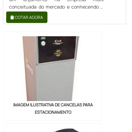
conceituada do mercado e conhecendo a
líder da área de atuação.MAIS SOBRE
COTAR AGORA
ALUGUEL DE CANCELAS PARA
ESTACIONAMENTOQuem precisa de
aluguel de cancelas em uma empresa
altamente qualificada, acha a VJS Sistema
e Automação. É possível encontrar
fechadura eletrônica e catraca eletrônica,
garantindo...
IMAGEM ILUSTRATIVA DE CANCELAS PARA
ESTACIONAMENTO