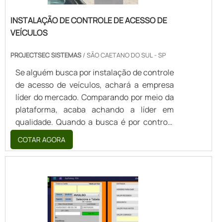
INSTALAÇÃO DE CONTROLE DE ACESSO DE
VEÍCULOS
PROJECTSEC SISTEMAS
/ SÃO CAETANO DO SUL - SP
Se alguém busca por instalação de controle
de acesso de veículos, achará a empresa
líder do mercado. Comparando por meio da
plataforma, acaba achando a líder em
qualidade. Quando a busca é por controle
de acesso de veículos, com os profissionais
COTAR AGORA
da Projectsec Sistemas de Segurança
poderá contar ótima qualidade de
desempenho a longo prazo com assessoria
técnica especializada.DETALHES SOBRE O
FUNCIONAMENTO DA EMPRESAExistem
muitas formas diferentes de demonstrar
conhecimento e autoridade na área de