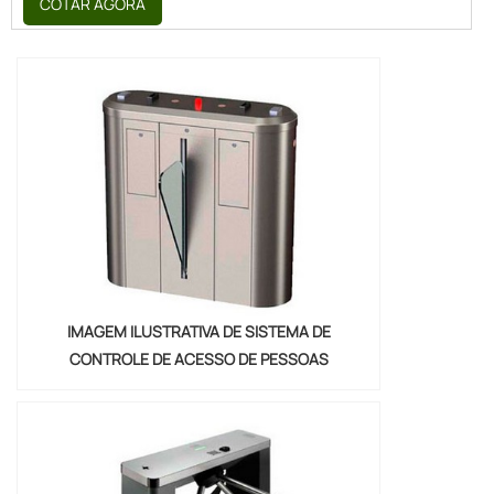
COTAR AGORA
atuação.Quando o tema é carregador
carros elétricos preço, com os
colaboradores da VJS Sistema e Automação
o cliente atingirá proteção com
combinações perfeitas entre equipamentos
e programas.MAIS SOBRE CARREGADOR
CA...
IMAGEM ILUSTRATIVA DE SISTEMA DE
CONTROLE DE ACESSO DE PESSOAS