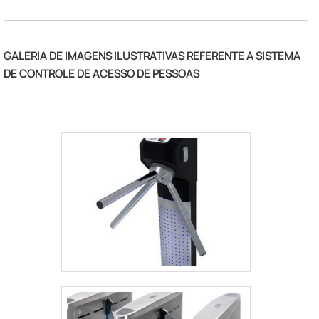
empresa que preza pela segurança,
qualificações construídas por focar suas
ações no resultado final, tendo escritório de
GALERIA DE IMAGENS ILUSTRATIVAS REFERENTE A SISTEMA
alta qualidade onde são realizadas as
DE CONTROLE DE ACESSO DE PESSOAS
atividades e sala de treinamento com
materiais sofisticados. Todos esses fatores,
agregados a uma equipe multidisciplinar de
consultores associados e profissionais
qualificados, garantem a melhor
experiência para os clientes com qualidade.