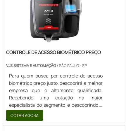
pessoas em uma empresa inovadora e
sempre atenta ao mercado, encontra o site
da PROJECT...
CONTROLE DE ACESSO BIOMÉTRICO PREÇO
VJS SISTEMA E AUTOMAÇÃO
/ SÃO PAULO - SP
Para quem busca por controle de acesso
biométrico preço justo, descobrirá a melhor
empresa que é altamente qualificada.
Recebendo uma cotação na maior
especialista do segmento e descobrindo a
líder da área de atuação.UM POUCO MAIS
COTAR AGORA
SOBRE CONTROLE DE ACESSO
BIOMÉTRICO PREÇOSe alguém pesquisar