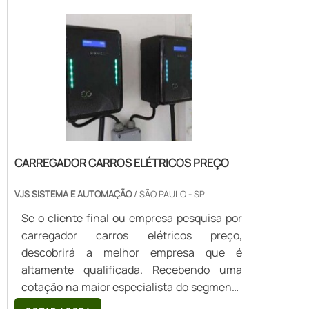
controle de acesso biométrico preço
acessível em uma empresa altamente
qualificada, acha a VJS Sistema e
Automação. É possível encontrar fechadura
e...
CARREGADOR CARROS ELÉTRICOS PREÇO
VJS SISTEMA E AUTOMAÇÃO
/ SÃO PAULO - SP
Se o cliente final ou empresa pesquisa por
carregador carros elétricos preço,
descobrirá a melhor empresa que é
altamente qualificada. Recebendo uma
cotação na maior especialista do segmento
e descobrindo a líder da área de