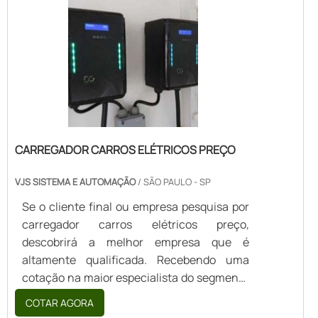
acessível em uma empresa altamente
qualificada, acha a VJS Sistema e
Automação. É possível encontrar fechadura
e...
CARREGADOR CARROS ELÉTRICOS PREÇO
VJS SISTEMA E AUTOMAÇÃO
/ SÃO PAULO - SP
Se o cliente final ou empresa pesquisa por
carregador carros elétricos preço,
descobrirá a melhor empresa que é
altamente qualificada. Recebendo uma
cotação na maior especialista do segmento
e descobrindo a líder da área de
COTAR AGORA
atuação.Quando o tema é carregador