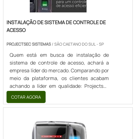
INSTALAÇÃO DE SISTEMA DE CONTROLE DE
ACESSO
PROJECTSEC SISTEMAS
/ SÃO CAETANO DO SUL - SP
Quem está em busca de instalação de
sistema de controle de acesso, achará a
empresa líder do mercado. Comparando por
meio da plataforma, os clientes acabam
achando a líder em qualidade: Projectsec
Sistemas de Segurança.A EMPRESA
COTAR AGORA
GARANTE UMA SÉRIE DE BENEFÍCIOSSe
alguém procurar por instalação de sistema
de controle de acesso em uma empresa
altamente qualificada para a produção dos
equipamentos, descobre o site da