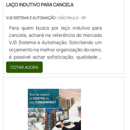
LAÇO INDUTIVO PARA CANCELA
VJS SISTEMA E AUTOMAÇÃO
/ SÃO PAULO - SP
Para quem busca por laço indutivo para
cancela, achará na referência do mercado
VJS Sistema e Automação. Solicitando um
orçamento na melhor organização do ramo,
é possível achar sofisticação, qualidade e
preço justo em um só lugar.UM POUCO
COTAR AGORA
MAIS SOBRE O LAÇO INDUTIVO PARA
CANCELAQuem precisa de laço indutivo
para cancela em uma empresa que preza
pela segurança, descobre a VJS Sistema e
Automação. A empresa atua com deslizante
social e catraca eletrônica, oferecendo o
que há de melhor no mercado para cada
cliente.Discorrendo ainda sobre o laço
indutivo para cancela, deve-se descartar