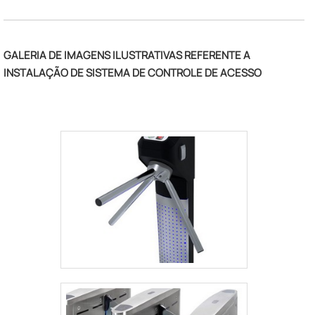
comercial com ótima qualidade e
precisão.Com o objetivo de trazer a
satisfação a todos os clientes, a empresa
GALERIA DE IMAGENS ILUSTRATIVAS REFERENTE A
entende que seu melhor destaque é
INSTALAÇÃO DE SISTEMA DE CONTROLE DE ACESSO
conquistar a confiança de cada um. Tudo
isso só é possível através do investimento
em equipamentos modernos e profissionais
experientes.A VJS Sistema e Automação é
uma empresa que tem despontado no
mercado pela seriedade e qualidade que
garante o sucesso dos clientes de ponta a
ponta.